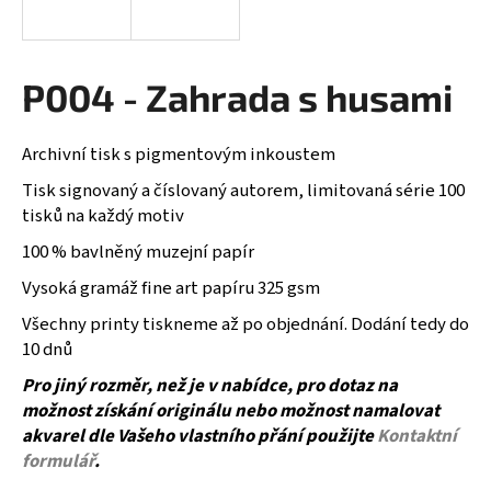
a
j
í
P004 - Zahrada s husami
t
?
Archivní tisk s pigmentovým inkoustem
Tisk signovaný a číslovaný autorem, limitovaná série 100
tisků na každý motiv
100 % bavlněný muzejní papír
HLEDAT
Vysoká gramáž fine art papíru 325 gsm
Všechny printy tiskneme až po objednání. Dodání tedy do
10 dnů
Pro jiný rozměr, než je v nabídce, pro dotaz na
možnost získání originálu nebo možnost namalovat
akvarel dle Vašeho vlastního přání použijte
Kontaktní
formulář
.