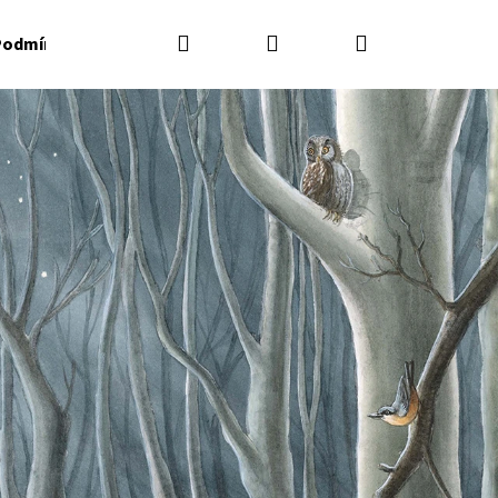
Hledat
Přihlášení
Nákupní
odmínky ochrany osobních údajů
košík